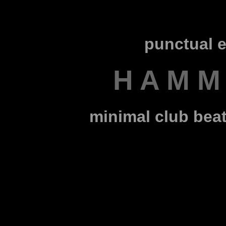
punctual e
H A M M 
minimal club bea