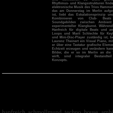
Rhythmus- und Klangsstrukturen finde
elektronische Musik des Trios Hamme
das am Donnerstag im Merlin aufget
ist, liebt das Eskalationsprinzip u
Kombinieren von Club- Beats
Soundgebilden zwischen Ambien
experimenteller Klangkunst. Während
Hanfreich für digitale Beats und an
Loops und Marit Schlechte für Key
und Mini-Disc-Player zuständig ist, b
Laurenz Theinert ein Visual Piano, m
er über eine Tastatur grafische Eleme
Echtzeit erzeugen und verändern kan
Bilder, die er so im Merlin an die
wirft, sind integraler Bestandtei
Konzepts.
hanfreich, schmollmund, techno, house, ambi